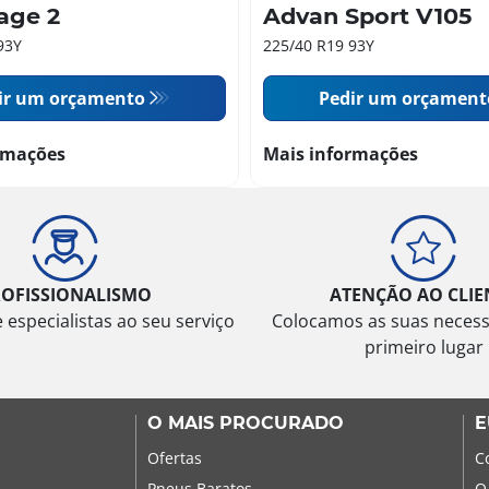
age 2
Advan Sport V105
93Y
225/40 R19 93Y
ir um orçamento
Pedir um orçament
rmações
Mais informações
ROFISSIONALISMO
ATENÇÃO AO CLIE
especialistas ao seu serviço
Colocamos as suas neces
primeiro lugar
O MAIS PROCURADO
E
Ofertas
C
Pneus Baratos
O