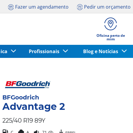
Fazer um agendamento
Pedir um orçamento
Oficina perto de
mim
nica
Profissionais
Blog e Notícias
BFGoodrich
Advantage 2
225/40 R19 89Y
C
A
71 db
EPREL