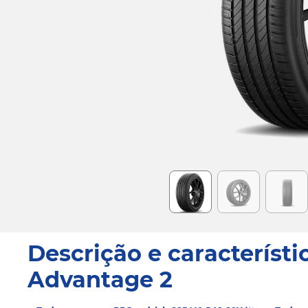
Item
1
of
6
Descrição e característi
Advantage 2