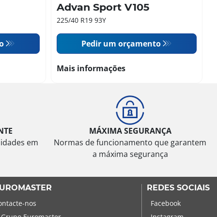
Advan Sport V105
225/40 R19 93Y
o
Pedir um orçamento
Mais informações
NTE
MÁXIMA SEGURANÇA
sidades em
Normas de funcionamento que garantem
a máxima segurança
UROMASTER
REDES SOCIAIS
ontacte-nos
Facebook
 Grupo Euromaster
Instagram