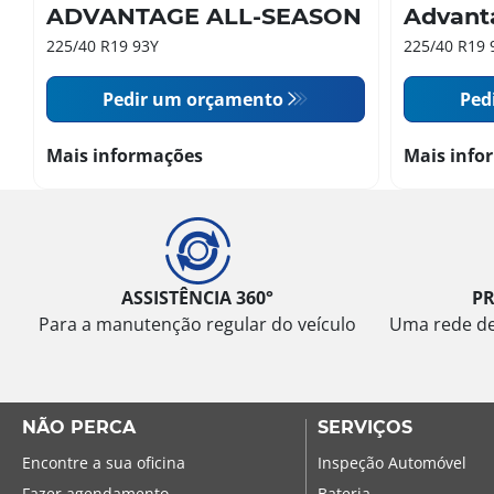
ADVANTAGE ALL-SEASON
Advant
225/40 R19 93Y
225/40 R19 
Pedir um orçamento
Ped
Mais informações
Mais info
ASSISTÊNCIA 360°
P
Para a manutenção regular do veículo
Uma rede de 
NÃO PERCA
SERVIÇOS
Encontre a sua oficina
Inspeção Automóvel
Fazer agendamento
Bateria