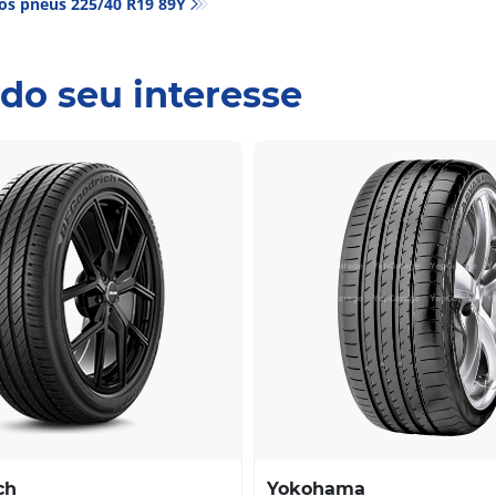
os pneus‎ 225/40 R19 89Y
do seu interesse
ch
Yokohama