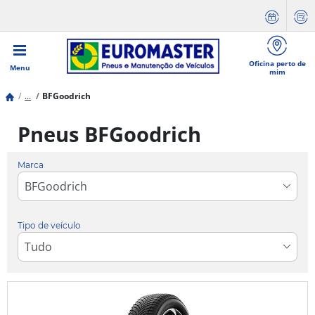
Oficina perto de
Menu
mim
...
BFGoodrich
Pneus BFGoodrich
Marca
Tipo de veículo