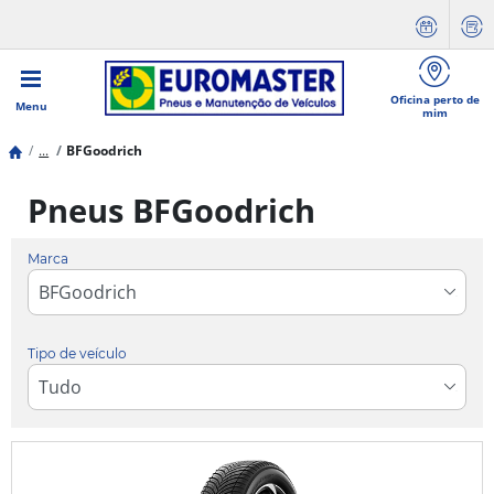
Oficina perto de
Menu
mim
...
BFGoodrich
Pneus BFGoodrich
Marca
Tipo de veículo