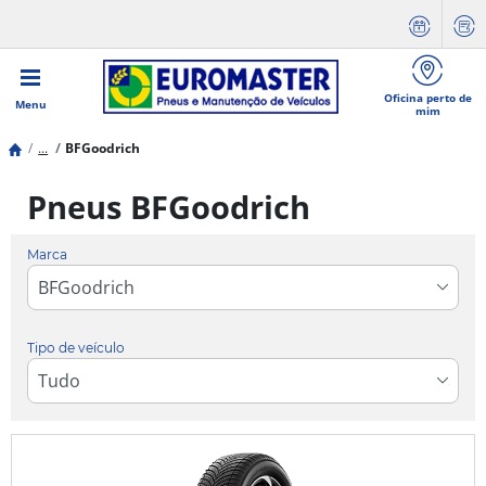
Oficina perto de
Menu
mim
...
BFGoodrich
Pneus BFGoodrich
Marca
Tipo de veículo