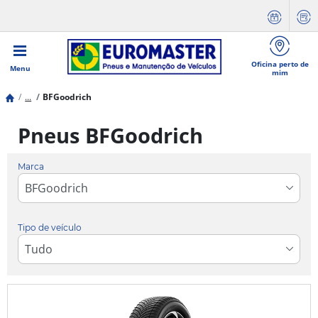
Oficina perto de
Menu
mim
...
BFGoodrich
Pneus BFGoodrich
Marca
Tipo de veículo