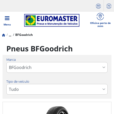
Oficina perto de
Menu
mim
...
BFGoodrich
Pneus BFGoodrich
Marca
Tipo de veículo