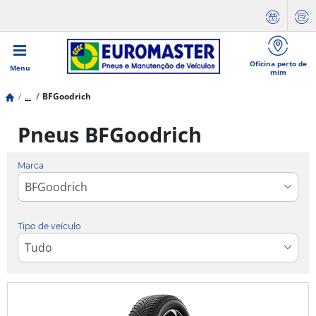
Oficina perto de
Menu
mim
...
BFGoodrich
Pneus BFGoodrich
Marca
Tipo de veículo