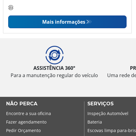
Mais informações
ASSISTÊNCIA 360°
P
Para a manutenção regular do veículo
Uma rede de 
NÃO PERCA
SERVIÇOS
Encontre a sua oficina
Inspeção Automóvel
Fazer agendamento
Bateria
Pedir Orçamento
Escovas limpa para-bri