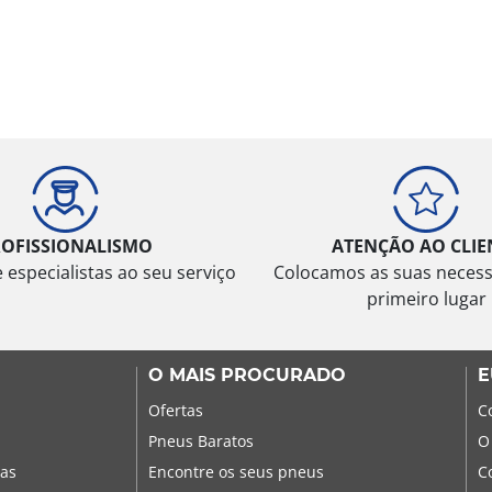
ROFISSIONALISMO
ATENÇÃO AO CLIE
especialistas ao seu serviço
Colocamos as suas neces
primeiro lugar
O MAIS PROCURADO
E
Ofertas
C
Pneus Baratos
O
sas
Encontre os seus pneus
C