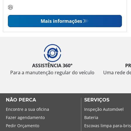
Mais informações
ASSISTÊNCIA 360°
P
Para a manutenção regular do veículo
Uma rede de 
NÃO PERCA
SERVIÇOS
Encontre a sua oficina
Inspeção Automóvel
Fazer agendamento
Bateria
Pedir Orçamento
Escovas limpa para-bri