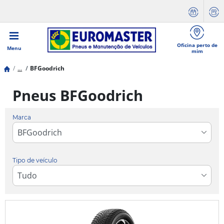
Oficina perto de
Menu
mim
...
BFGoodrich
Pneus BFGoodrich
Marca
Tipo de veículo