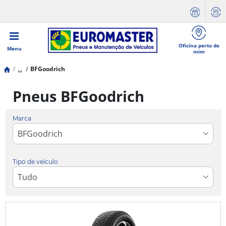
Oficina perto de
Menu
mim
...
BFGoodrich
Pneus BFGoodrich
Marca
Tipo de veículo