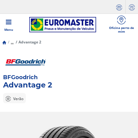
Oficina perto de
Menu
mim
...
Advantage 2
BFGoodrich
Advantage 2
Verão