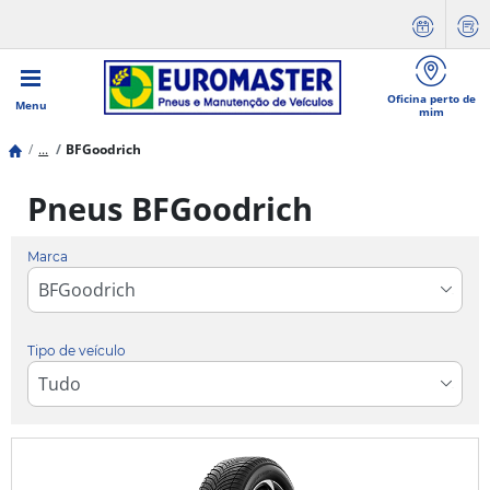
Oficina perto de
Menu
mim
...
BFGoodrich
Pneus BFGoodrich
Marca
Tipo de veículo