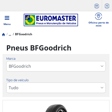
Oficina perto de
Menu
mim
...
BFGoodrich
Pneus BFGoodrich
Marca
Tipo de veículo