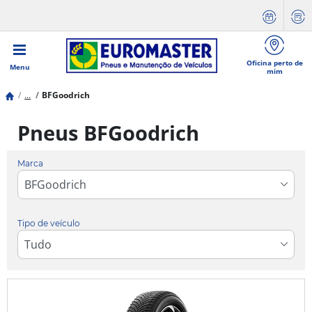
Oficina perto de
Menu
mim
...
BFGoodrich
Pneus BFGoodrich
Marca
Tipo de veículo