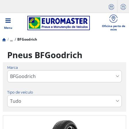
Oficina perto de
Menu
mim
...
BFGoodrich
Pneus BFGoodrich
Marca
Tipo de veículo