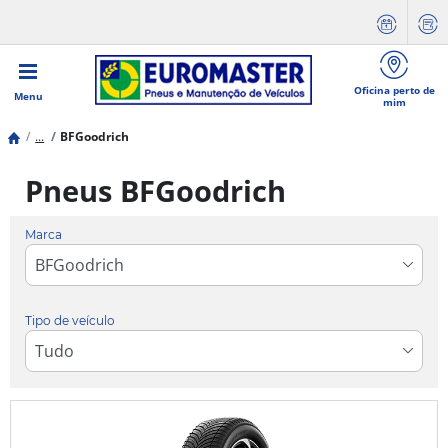
Oficina perto de
Menu
mim
...
BFGoodrich
Pneus BFGoodrich
Marca
Tipo de veículo