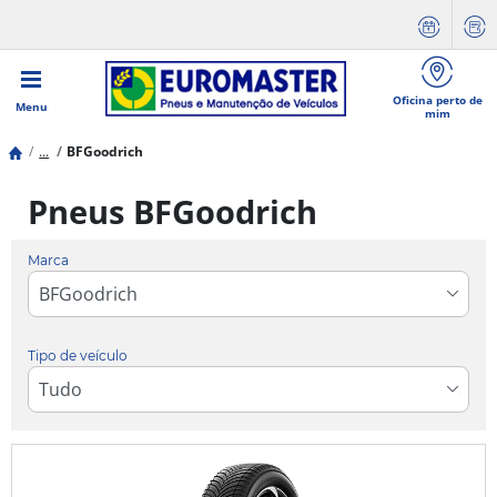
Oficina perto de
Menu
mim
...
BFGoodrich
Pneus BFGoodrich
Marca
Tipo de veículo