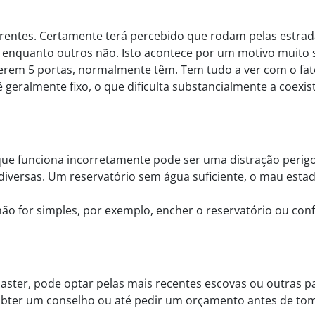
iferentes. Certamente terá percebido que rodam pelas estrad
enquanto outros não. Isto acontece por um motivo muito s
erem 5 portas, normalmente têm. Tem tudo a ver com o fato
é geralmente fixo, o que dificulta substancialmente a coexis
 que funciona incorretamente pode ser uma distração perig
 diversas. Um reservatório sem água suficiente, o mau est
 não for simples, por exemplo, encher o reservatório ou co
aster, pode optar pelas mais recentes escovas ou outras p
obter um conselho ou até pedir um orçamento antes de tom