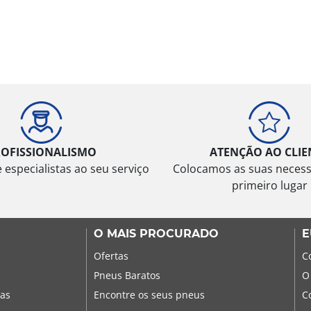
ROFISSIONALISMO
ATENÇÃO AO CLIE
especialistas ao seu serviço
Colocamos as suas neces
primeiro lugar
O MAIS PROCURADO
E
Ofertas
C
Pneus Baratos
O
sas
Encontre os seus pneus
C