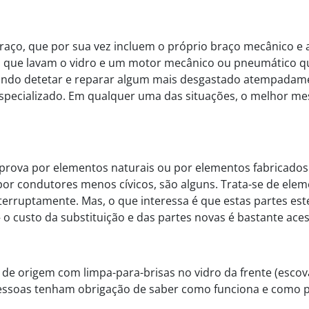
raço, que por sua vez incluem o próprio braço mecânico e a 
s que lavam o vidro e um motor mecânico ou pneumático qu
tindo detetar e reparar algum mais desgastado atempadame
 especializado. Em qualquer uma das situações, o melhor mes
 prova por elementos naturais ou por elementos fabricados 
 por condutores menos cívicos, são alguns. Trata-se de ele
interruptamente. Mas, o que interessa é que estas partes 
o custo da substituição e das partes novas é bastante acess
vir de origem com limpa-para-brisas no vidro da frente (esc
essoas tenham obrigação de saber como funciona e como pre