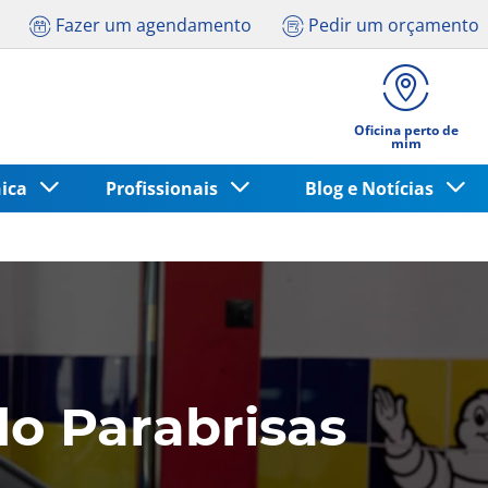
Fazer um agendamento
Pedir um orçamento
Oficina perto de
mim
nica
Profissionais
Blog e Notícias
o Parabrisas