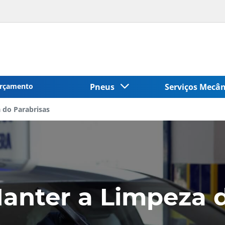
rçamento
Pneus
Serviços Mecâ
 do Parabrisas
anter a Limpeza d