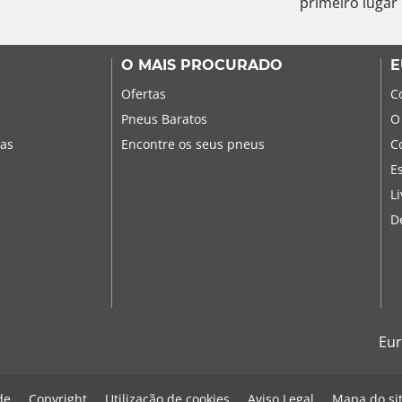
primeiro lugar
O MAIS PROCURADO
E
Ofertas
C
Pneus Baratos
O
sas
Encontre os seus pneus
C
E
L
D
Eur
de
Copyright
Utilização de cookies
Aviso Legal
Mapa do si