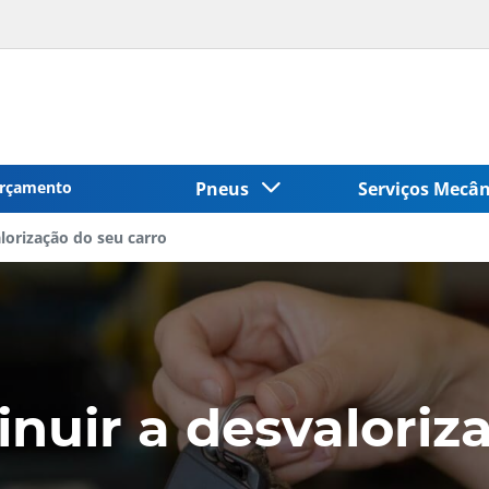
rçamento
Pneus
Serviços Mecâ
alorização do seu carro
inuir a desvaloriz