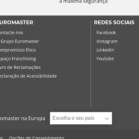
a máxima segurança
UROMASTER
REDES SOCIAIS
ontacte-nos
Facebook
 Grupo Euromaster
Instagram
ompromisso Ético
Linkedin
spaço Franchising
Youtube
ivro de Reclamações
eclaração de Acessibilidade
omaster na Europa
Escolha o seu país
te
Opções de Consentimento