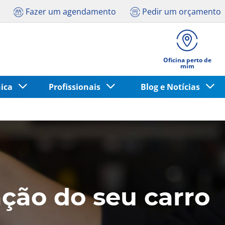
Fazer um agendamento
Pedir um orçamento
Oficina perto de
mim
nica
Profissionais
Blog e Notícias
ação do seu carro