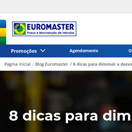
Promoções
Agendamento
O
Página inicial
Blog Euromaster
8 dicas para diminuir a desv
8 dicas para dim